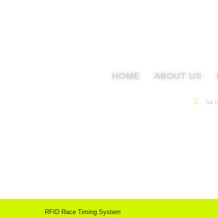
HOME
ABOUT US
ha.
RFID Race Timing System