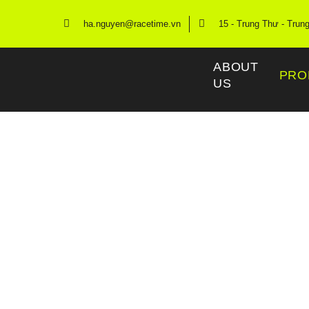
ha.nguyen@racetime.vn
15 - Trung Thư - Trun
ABOUT
PRO
US
R