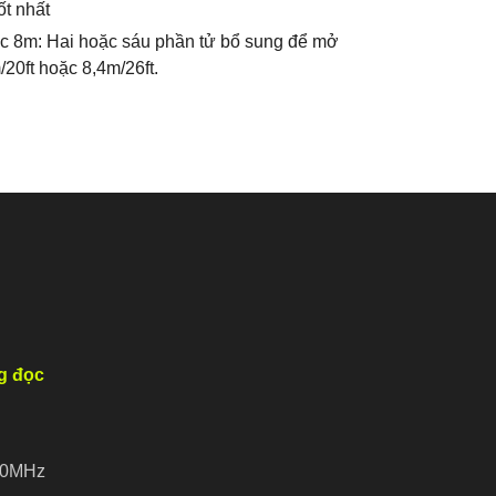
ốt nhất
 8m: Hai hoặc sáu phần tử bổ sung để mở
/20ft hoặc 8,4m/26ft.
g đọc
 40MHz