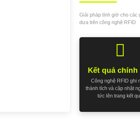
Giải pháp tính giờ cho các
dựa trên công nghệ RFID
Kết quả chính
Công nghệ RFID ghi 
thành tích và cập nhật n
tức lên trang kết q