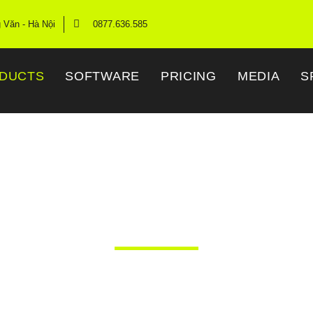
g Văn - Hà Nội
0877.636.585
DUCTS
SOFTWARE
PRICING
MEDIA
S
aceTime Mat Anten