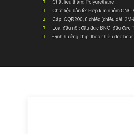
Chất liệu thảm: Polyurethane
Chất liệu bản lề: Hợp kim nhôm CNC /
Cáp: CQR200, 8 chiếc (chiều dài: 2M-
Loại đầu nối: đầu đực BNC, đầu đực
Định hướng chip: theo chiều dọc hoặc