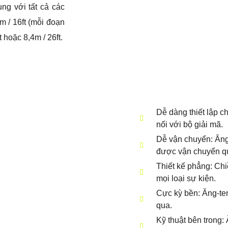
ng với tất cả các
m / 16ft (mỗi đoạn
t hoặc 8,4m / 26ft.
Dễ dàng thiết lập ch
nối với bộ giải mã.
Dễ vận chuyển: Ăng-
được vận chuyển q
Thiết kế phẳng: Chi
mọi loại sự kiện.
Cực kỳ bền: Ăng-ten 
qua.
Kỹ thuật bên trong