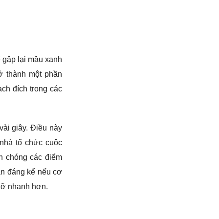
 gập lại mầu xanh
ở thành một phần
ạch đích trong các
vài giây. Điều này
c nhà tổ chức cuộc
nh chóng các điểm
ắn đáng kể nếu cơ
 dỡ nhanh hơn.