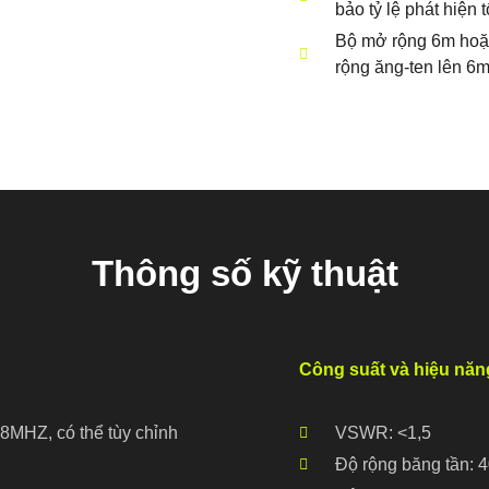
bảo tỷ lệ phát hiện t
Bộ mở rộng 6m hoặc
rộng ăng-ten lên 6m
Thông số kỹ thuật
Công suất và hiệu năn
MHZ, có thể tùy chỉnh
VSWR: <1,5
Độ rộng băng tần: