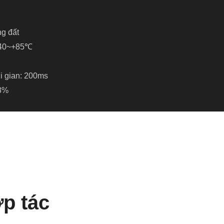
g đất
 -40~+85℃
i gian: 200ms
,8%
ợp tác