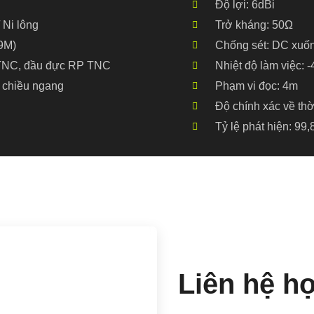
Độ lợi: 6dBi
 Ni lông
Trở kháng: 50Ω
9M)
Chống sét: DC xuốn
 TNC, đầu đực RP TNC
Nhiệt độ làm việc:
 chiều ngang
Phạm vi đọc: 4m
Độ chính xác về thờ
Tỷ lệ phát hiện: 99
Liên hệ h