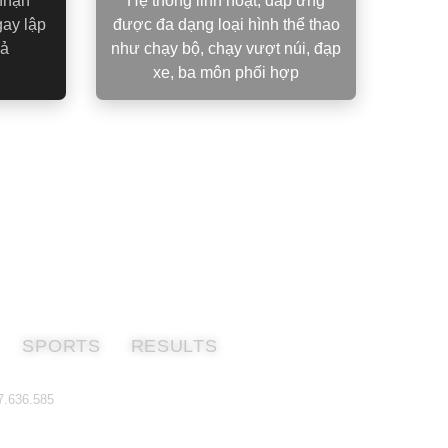
nhận
Hệ thống linh hoạt, đáp ứng
gay lập
được đa dạng loại hình thể thao
uả
như chạy bộ, chạy vượt núi, đạp
xe, ba môn phối hợp
SPORTS
RESULTS
7.636.585