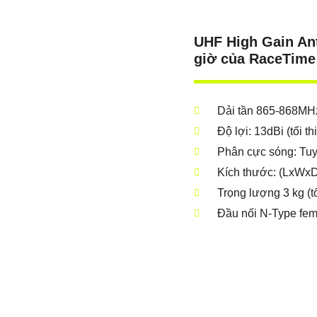
UHF High Gain Ant
giờ của RaceTime
Dải tần 865-868MH
Độ lợi: 13dBi (tối th
Phân cực sóng: Tuy
Kích thước: (LxWxD
Trọng lượng 3 kg (tố
Đầu nối N-Type fem