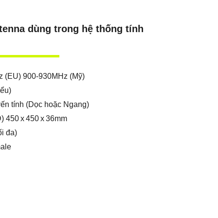
enna dùng trong hệ thống tính
z (EU) 900-930MHz (Mỹ)
iểu)
ến tính (Dọc hoặc Ngang)
) 450 x 450 x 36mm
i đa)
ale