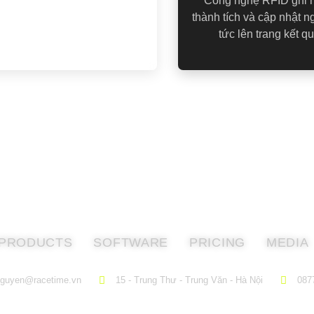
Công nghệ RFID ghi 
thành tích và cập nhật n
tức lên trang kết q
PRODUCTS
SOFTWARE
PRICING
MEDIA
nguyen@racetime.vn
15 - Trung Thư - Trung Văn - Hà Nội
087