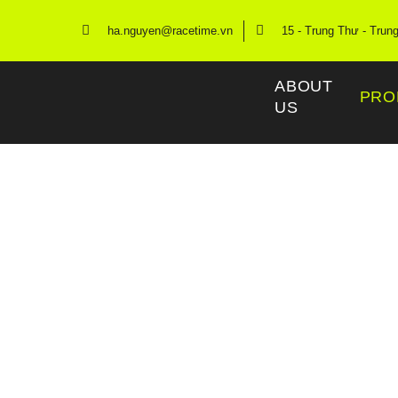
ha.nguyen@racetime.vn
15 - Trung Thư - Trun
ABOUT
PRO
US
Race