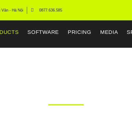
g Văn - Hà Nội
0877.636.585
DUCTS
SOFTWARE
PRICING
MEDIA
S
Time High Gain An