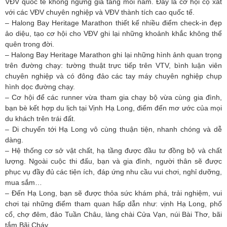
VĐV quốc tế không ngừng gia tăng mỗi năm. Đây là cơ hội cọ xát
với các VĐV chuyên nghiệp và VĐV thành tích cao quốc tế.
– Halong Bay Heritage Marathon thiết kế nhiều điểm check-in đẹp
ảo diệu, tạo cơ hội cho VĐV ghi lại những khoảnh khắc không thể
quên trong đời.
– Halong Bay Heritage Marathon ghi lại những hình ảnh quan trọng
trên đường chạy: tường thuật trực tiếp trên VTV, bình luận viên
chuyên nghiệp và có đông đảo các tay máy chuyên nghiệp chụp
hình dọc đường chạy.
– Cơ hội để các runner vừa tham gia chạy bộ vừa cùng gia đình,
bạn bè kết hợp du lịch tại Vịnh Hạ Long, điểm đến mơ ước của mọi
du khách trên trái đất.
– Di chuyển tới Hạ Long vô cùng thuận tiện, nhanh chóng và dễ
dàng.
– Hệ thống cơ sở vật chất, hạ tầng được đầu tư đồng bộ và chất
lượng. Ngoài cuộc thi đấu, bạn và gia đình, người thân sẽ được
phục vụ đầy đủ các tiện ích, đáp ứng nhu cầu vui chơi, nghỉ dưỡng,
mua sắm…
– Đến Hạ Long, bạn sẽ được thỏa sức khám phá, trải nghiệm, vui
chơi tại những điểm tham quan hấp dẫn như: vịnh Hạ Long, phố
cổ, chợ đêm, đảo Tuần Châu, làng chài Cửa Vạn, núi Bài Thơ, bãi
tắm Bãi Cháy…