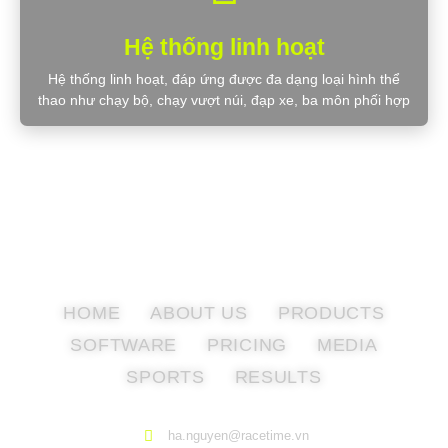
Hệ thống linh hoạt
Hệ thống linh hoạt, đáp ứng được đa dạng loại hình thể
thao như chạy bộ, chạy vượt núi, đạp xe, ba môn phối hợp
HOME
ABOUT US
PRODUCTS
SOFTWARE
PRICING
MEDIA
SPORTS
RESULTS
ha.nguyen@racetime.vn