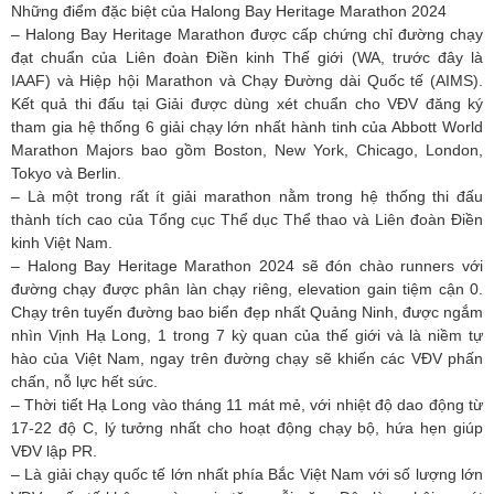
Những điểm đặc biệt của Halong Bay Heritage Marathon 2024
– Halong Bay Heritage Marathon được cấp chứng chỉ đường chạy
đạt chuẩn của Liên đoàn Điền kinh Thế giới (WA, trước đây là
IAAF) và Hiệp hội Marathon và Chạy Đường dài Quốc tế (AIMS).
Kết quả thi đấu tại Giải được dùng xét chuẩn cho VĐV đăng ký
tham gia hệ thống 6 giải chạy lớn nhất hành tinh của Abbott World
Marathon Majors bao gồm Boston, New York, Chicago, London,
Tokyo và Berlin.
– Là một trong rất ít giải marathon nằm trong hệ thống thi đấu
thành tích cao của Tổng cục Thể dục Thể thao và Liên đoàn Điền
kinh Việt Nam.
– Halong Bay Heritage Marathon 2024 sẽ đón chào runners với
đường chạy được phân làn chạy riêng, elevation gain tiệm cận 0.
Chạy trên tuyến đường bao biển đẹp nhất Quảng Ninh, được ngắm
nhìn Vịnh Hạ Long, 1 trong 7 kỳ quan của thế giới và là niềm tự
hào của Việt Nam, ngay trên đường chạy sẽ khiến các VĐV phấn
chấn, nỗ lực hết sức.
– Thời tiết Hạ Long vào tháng 11 mát mẻ, với nhiệt độ dao động từ
17-22 độ C, lý tưởng nhất cho hoạt động chạy bộ, hứa hẹn giúp
VĐV lập PR.
– Là giải chạy quốc tế lớn nhất phía Bắc Việt Nam với số lượng lớn